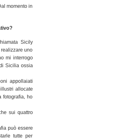
. Dal momento in
ativo?
hiamata Sicily
 realizzare uno
o mi interrogo
i Sicilia ossia
oni appollaiati
llustri allocate
a fotografia, ho
che sui quattro
afia può essere
arle tutte per