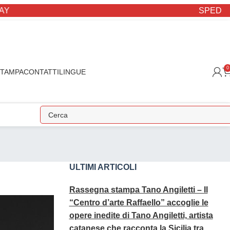
SPEDIZIONE 
0
STAMPA
CONTATTI
LINGUE
ULTIMI ARTICOLI
Rassegna stampa Tano Angiletti – Il
“Centro d’arte Raffaello” accoglie le
opere inedite di Tano Angiletti, artista
catanese che racconta la Sicilia tra