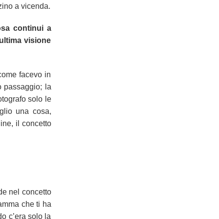
nzino a vicenda.
osa continui a
ultima visione
 come facevo in
o passaggio; la
tografo solo le
glio una cosa,
ne, il concetto
ede nel concetto
dramma che ti ha
do c’era solo la