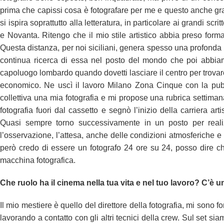
prima che capissi cosa è fotografare per me e questo anche graz
si ispira soprattutto alla letteratura, in particolare ai grandi sc
e Novanta. Ritengo che il mio stile artistico abbia preso forma 
Questa distanza, per noi siciliani, genera spesso una profonda 
continua ricerca di essa nel posto del mondo che poi abbiamo
capoluogo lombardo quando dovetti lasciare il centro per trovare
economico. Ne uscì il lavoro Milano Zona Cinque con la pub
collettiva una mia fotografia e mi propose una rubrica settiman
fotografia fuori dal cassetto e segnò l’inizio della carriera 
Quasi sempre torno successivamente in un posto per realiz
l’osservazione, l’attesa, anche delle condizioni atmosferiche e d
però credo di essere un fotografo 24 ore su 24, posso dire c
macchina fotografica.
Che ruolo ha il cinema nella tua vita e nel tuo lavoro?
C’è un
Il mio mestiere è quello del direttore della fotografia, mi sono 
lavorando a contatto con gli altri tecnici della crew. Sul set s