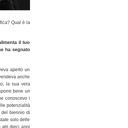
fica? Qual è la
limenta il tuo
che ha segnato
aveva aperto un
e, vendeva anche
o, la sua vera
esporre bene un
ne conoscevo i
lle potenzialità
 del biennio di
state solo delle
atri dieci anni