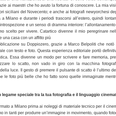
ie ai maestri che ho avuto la fortuna di conoscere. La mia visi
rittori siciliani del Novecento; e anche ai fotografi newyorchesi de
a Milano e durante i periodi trascorsi all’estero, quindi lontan
introspezione e un senso di dramma interiore: l’allontanamento d
 scelto per vivere. Catartico divenne il mio peregrinare nell
 una casa con un affitto più
blicazione su Doppiozero, grazie a Marco Belpoliti che notò
ale con testo e foto. Questa esperienza editoriale portò definit
artistica. Essa divenne un modo per scrivere e fare memoria, pr
zare lo scatto, non vado in giro con la macchina fotograf
ella luce. Il gesto di premere il pulsante di scatto è l’ultimo de
he le foto più belle che ho fatto sono quelle immaginate ment
 legame speciale tra la tua fotografia e il linguaggio cinem
formato a Milano prima ai noleggi di materiale tecnico per il cine
iamo in tanti per produrre un’immagine in movimento, quando foto