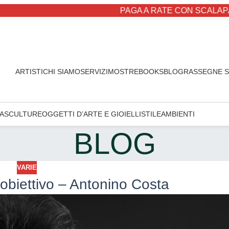
PAGA A RATE CON SCALAPAY
ARTISTI
CHI SIAMO
SERVIZI
MOSTRE
BOOKS
BLOG
RASSEGNE 
A
SCULTURE
OGGETTI D’ARTE E GIOIELLI
STILE
AMBIENTI
BLOG
VARIE
’obiettivo – Antonino Costa