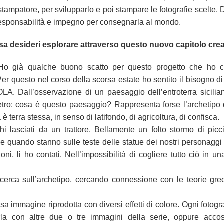
 stampatore, per svilupparlo e poi stampare le fotografie scelte
le responsabilità e impegno per consegnarla al mondo.
osa desideri esplorare attraverso questo nuovo capitolo cre
. Ho già qualche buono scatto per questo progetto che ho c
r questo nel corso della scorsa estate ho sentito il bisogno di
 Dall’osservazione di un paesaggio dell’entroterra sicilian
etro: cosa è questo paesaggio? Rappresenta forse l’archetipo d
 è terra stessa, in senso di latifondo, di agricoltura, di confisca.
 lasciati da un trattore. Bellamente un folto stormo di picci
me quando stanno sulle teste delle statue dei nostri personaggi i
ni, li ho contati. Nell’impossibilità di cogliere tutto ciò in un
icerca sull’archetipo, cercando connessione con le teorie gre
a immagine riprodotta con diversi effetti di colore. Ogni fotogr
a con altre due o tre immagini della serie, oppure accost