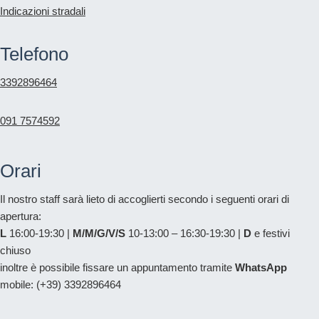
Indicazioni stradali
Telefono
3392896464
091 7574592
Orari
Il nostro staff sarà lieto di accoglierti secondo i seguenti orari di
apertura:
L
16:00-19:30 |
M/M/G/V/S
10-13:00 – 16:30-19:30 |
D
e festivi
chiuso
inoltre è possibile fissare un appuntamento tramite
WhatsApp
mobile: (+39) 3392896464