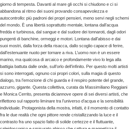
giorno di tempesta. Davanti al mare gli occhi si chiudono e ci si
abbandona al ritmo dei suoni provando consapevolezza e
autocontrollo: più padroni dei propri pensieri, meno servi negli schemi
del mondo. È una libertà soprattutto mentale, lontana dall’acqua
fredda e turbinosa, dal sangue e dal sudore dei tonnaroti, dagli odori
pungenti di banchine, ormeggi e motori. Lontana dall’abisso e dai
suoi mostri, dalla forza della risacca, dallo scoglio capace di ferire,
dall’estenuante nuoto per tornare a riva. L’uomo non è un essere
marino, ma qualcosa di arcaico e profondamente vivo lo lega alla
battigia battuta dalle onde, sull’orlo dell’infinito. Per questo molti artisti
si sono interrogati, ognuno coi propri colori, sulla magia di questo
dialogo, tra l’emozione di chi guarda e il respiro potente del grande,
azzurro, gigante. Questa collettiva, curata da Massimiliano Reggiani
e Monica Cerrito, presenta diciannove opere di sei diversi artisti, che
riflettono sul rapporto liminare tra l’universo d’acqua e la sensibilità
individuale. Protagonista della mostra, infatti, è il momento di contatto
fra le due realtà che ogni pittore rende cristallizzando la luce e il
contrasto fra uno spazio fatto di solide certezze e il fluttuante,
caleidoscopico e smisurato abisso che cattura e magnetizza il