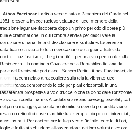
della Sera.
Athos Faccincani
, artista veneto nato a Peschiera del Garda nel
1951, presenta invece radiose velature di luce, memore della
tradizione lagunare riscoperta dopo un primo periodo di opere più
buie e drammatiche, in cui l’ombra serviva per descrivere la
condizione umana, fatta di desolazione e solitudine. Esperienza
catartica nella sua arte fu la rievocazione della guerra fratricida
contro il nazifascismo, che gli meritò – per una sua personale sulla
Resistenza – la nomina a Cavaliere della Repubblica Italiana da
parte del Presidente partigiano, Sandro Pertini.
Athos Faccincani
, da
allora, ha cominciato a raccogliere sulla tela la vibrante luce
mediterranea componendo le tele per piani orizzontali, in una
rasserenata prospettiva a volo d’uccello che fa coincidere l’orizzonte
visivo con quello marino. A caduta si svelano paesaggi assolati, colti
nel primo meriggio, assolutamente nitidi e dove la profondità viene
resa con reticoli di case e architetture sempre più piccoli, intrecciati,
quasi astratti. Per contrastare la fuga verso l’infinito, corolle di fiori,
foglie e frutta si schiudono all’osservatore, nei loro volumi di colore