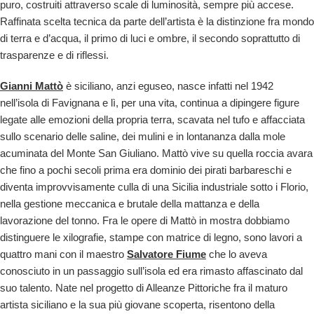
puro, costruiti attraverso scale di luminosità, sempre più accese.
Raffinata scelta tecnica da parte dell’artista è la distinzione fra mondo
di terra e d’acqua, il primo di luci e ombre, il secondo soprattutto di
trasparenze e di riflessi.
Gianni Mattò
è siciliano, anzi eguseo, nasce infatti nel 1942
nell’isola di Favignana e lì, per una vita, continua a dipingere figure
legate alle emozioni della propria terra, scavata nel tufo e affacciata
sullo scenario delle saline, dei mulini e in lontananza dalla mole
acuminata del Monte San Giuliano. Mattò vive su quella roccia avara
che fino a pochi secoli prima era dominio dei pirati barbareschi e
diventa improvvisamente culla di una Sicilia industriale sotto i Florio,
nella gestione meccanica e brutale della mattanza e della
lavorazione del tonno. Fra le opere di Mattò in mostra dobbiamo
distinguere le xilografie, stampe con matrice di legno, sono lavori a
quattro mani con il maestro
Salvatore Fiume
che lo aveva
conosciuto in un passaggio sull’isola ed era rimasto affascinato dal
suo talento. Nate nel progetto di Alleanze Pittoriche fra il maturo
artista siciliano e la sua più giovane scoperta, risentono della