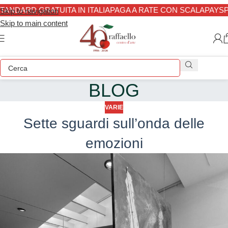
ANDARD GRATUITA IN ITALIA
PAGA A RATE CON SCALAPAY
SPE
Skip to navigation
Skip to main content
BLOG
VARIE
Sette sguardi sull’onda delle
emozioni