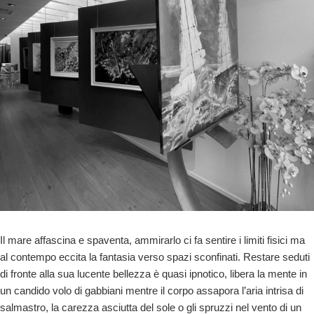
Il mare affascina e spaventa, ammirarlo ci fa sentire i limiti fisici ma
al contempo eccita la fantasia verso spazi sconfinati. Restare seduti
di fronte alla sua lucente bellezza è quasi ipnotico, libera la mente in
un candido volo di gabbiani mentre il corpo assapora l’aria intrisa di
salmastro, la carezza asciutta del sole o gli spruzzi nel vento di un