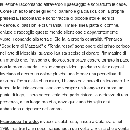
la lezione raccontando attraverso il paesaggio e soprattutto le case.
Come un abito anche gli edifici parlano e già da soli, con la propria
presenza, raccontano e sono traccia di piccole storie, echi di
vicende, di passioni e di umanità. Il mare, linea piatta di confine,
chiude e raccoglie questo mondo silenzioso e apparentemente
vuoto, ridonando alla terra di Sicilia la propria centralità. “Panarea”
“Scogliera di Mazzarò” e “Tenda rossa” sono opere del primo periodo
nell’arte di Meschis, quando l’artista scelse di donarci l’immagine di
un mondo che, fra sogno e ricordo, sembrava essere tornato in pace
con la propria storia. Le sue composizioni gravitano sulle diagonali,
lasciano al centro un colore più che una forma: una pennellata di
azzurro, l’ocra gialla di un muro, il bianco calcinato di un intonaco. Le
tende dalle tinte accese lasciano sempre un triangolo d’ombra, un
punto di fuga, il nero accogliente che porta ristoro, la certezza di una
presenza, di un luogo protetto, dove qualcuno bisbiglia o si
abbandona a riposare nell’ombra.
Francesco Toraldo
, invece, è calabrese; nasce a Catanzaro nel
1960 ma, trent’anni dopo, raggiunge a sua volta la Sicilia che diventa