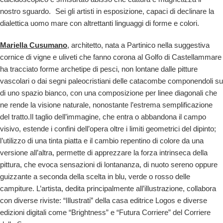
nostro sguardo. Sei gli artisti in esposizione, capaci di declinare la
dialettica uomo mare con altrettanti linguaggi di forme e colori.
Mariella Cusumano
, architetto, nata a Partinico nella suggestiva
cornice di vigne e uliveti che fanno corona al Golfo di Castellammare
ha tracciato forme archetipe di pesci, non lontane dalle pitture
vascolari o dai segni paleocristiani delle catacombe componendoli su
di uno spazio bianco, con una composizione per linee diagonali che
ne rende la visione naturale, nonostante l’estrema semplificazione
del tratto.Il taglio dell’immagine, che entra o abbandona il campo
visivo, estende i confini dell’opera oltre i limiti geometrici del dipinto;
l’utilizzo di una tinta piatta e il cambio repentino di colore da una
versione all’altra, permette di apprezzare la forza intrinseca della
pittura, che evoca sensazioni di lontananza, di nuoto sereno oppure
guizzante a seconda della scelta in blu, verde o rosso delle
campiture. L’artista, dedita principalmente all’illustrazione, collabora
con diverse riviste: “Illustrati” della casa editrice Logos e diverse
edizioni digitali come “Brightness” e “Futura Corriere” del Corriere