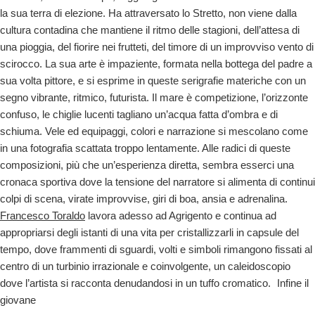
la sua terra di elezione. Ha attraversato lo Stretto, non viene dalla
cultura contadina che mantiene il ritmo delle stagioni, dell’attesa di
una pioggia, del fiorire nei frutteti, del timore di un improvviso vento di
scirocco. La sua arte è impaziente, formata nella bottega del padre a
sua volta pittore, e si esprime in queste serigrafie materiche con un
segno vibrante, ritmico, futurista. Il mare è competizione, l’orizzonte
confuso, le chiglie lucenti tagliano un’acqua fatta d’ombra e di
schiuma. Vele ed equipaggi, colori e narrazione si mescolano come
in una fotografia scattata troppo lentamente. Alle radici di queste
composizioni, più che un’esperienza diretta, sembra esserci una
cronaca sportiva dove la tensione del narratore si alimenta di continui
colpi di scena, virate improvvise, giri di boa, ansia e adrenalina.
Francesco Toraldo
lavora adesso ad Agrigento e continua ad
appropriarsi degli istanti di una vita per cristallizzarli in capsule del
tempo, dove frammenti di sguardi, volti e simboli rimangono fissati al
centro di un turbinio irrazionale e coinvolgente, un caleidoscopio
dove l’artista si racconta denudandosi in un tuffo cromatico. Infine il
giovane