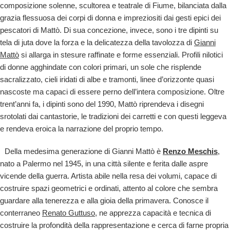
composizione solenne, scultorea e teatrale di Fiume, bilanciata dalla
grazia flessuosa dei corpi di donna e impreziositi dai gesti epici dei
pescatori di Mattò. Di sua concezione, invece, sono i tre dipinti su
tela di juta dove la forza e la delicatezza della tavolozza di
Gianni
Mattò
si allarga in stesure raffinate e forme essenziali. Profili nilotici
di donne agghindate con colori primari, un sole che risplende
sacralizzato, cieli iridati di albe e tramonti, linee d’orizzonte quasi
nascoste ma capaci di essere perno dell’intera composizione. Oltre
trent’anni fa, i dipinti sono del 1990, Mattò riprendeva i disegni
srotolati dai cantastorie, le tradizioni dei carretti e con questi leggeva
e rendeva eroica la narrazione del proprio tempo.
Della medesima generazione di Gianni Mattò è
Renzo Meschis
,
nato a Palermo nel 1945, in una città silente e ferita dalle aspre
vicende della guerra. Artista abile nella resa dei volumi, capace di
costruire spazi geometrici e ordinati, attento al colore che sembra
guardare alla tenerezza e alla gioia della primavera. Conosce il
conterraneo
Renato Guttuso
, ne apprezza capacità e tecnica di
costruire la profondità della rappresentazione e cerca di farne propria