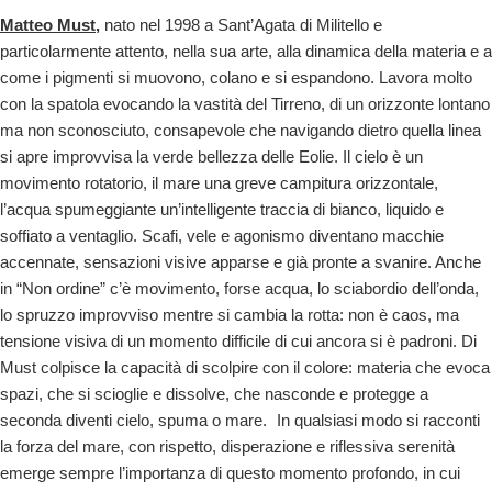
Matteo Must
,
nato nel 1998 a Sant’Agata di Militello e
particolarmente attento, nella sua arte, alla dinamica della materia e a
come i pigmenti si muovono, colano e si espandono. Lavora molto
con la spatola evocando la vastità del Tirreno, di un orizzonte lontano
ma non sconosciuto, consapevole che navigando dietro quella linea
si apre improvvisa la verde bellezza delle Eolie. Il cielo è un
movimento rotatorio, il mare una greve campitura orizzontale,
l’acqua spumeggiante un’intelligente traccia di bianco, liquido e
soffiato a ventaglio. Scafi, vele e agonismo diventano macchie
accennate, sensazioni visive apparse e già pronte a svanire. Anche
in “Non ordine” c’è movimento, forse acqua, lo sciabordio dell’onda,
lo spruzzo improvviso mentre si cambia la rotta: non è caos, ma
tensione visiva di un momento difficile di cui ancora si è padroni. Di
Must colpisce la capacità di scolpire con il colore: materia che evoca
spazi, che si scioglie e dissolve, che nasconde e protegge a
seconda diventi cielo, spuma o mare. In qualsiasi modo si racconti
la forza del mare, con rispetto, disperazione e riflessiva serenità
emerge sempre l’importanza di questo momento profondo, in cui