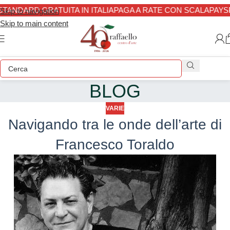
TANDARD GRATUITA IN ITALIA
PAGA A RATE CON SCALAPAY
SP
Skip to navigation
Skip to main content
BLOG
VARIE
Navigando tra le onde dell’arte di
Francesco Toraldo