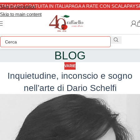
TANDARD GRATUITA IN ITALIA
PAGA A RATE CON SCALAPAY
SP
Skip to navigation
Skip to main content
BLOG
VARIE
Inquietudine, inconscio e sogno
nell’arte di Dario Schelfi