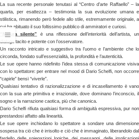
La sua recente personale tenutasi al “Centro d’arte Raffaello” – la
quarta, per esattezza – testimonia la sua evoluzione umana e
stilistica, rimanendo però fedele allo stile, estremamente originale, a
cui ha abituato il suo foltissimo pubblico di ammiratori e curiosi.
“Natura silente”
è una riflessione dell’interiorità dell’artista, u
dialogo tacito e potente con l’osservatore.
Un racconto intricato e suggestivo tra l’uomo e l’ambiente che lo
circonda, fondato sull’essenzialità, la profondità e l’autenticità.
Le sue opere hanno ridefinito l’idea stessa di comunicazione visiva
con lo spettatore: per entrare nel mood di Dario Schelfi, non occorre
“capirle” bensì “viverle”.
Qualsiasi tentativo di razionalizzazione e di incasellamento è vano
con la sua arte primitiva e irrazionale, dove dominano l’inconscio, il
sogno e la narrazione caotica, più che canonica.
Dario Schelfi rifiuta qualsiasi forma di ambiguità espressiva, pur non
prestandosi affatto alla linearità.
Le sue opere inchiodano lo spettatore a sondare una dimensione
sospesa tra ciò che è irrisolto e ciò che è immaginato, liberandolo dal
fardello delle spiegazioni logiche, dei messaggi, delle implicazioni