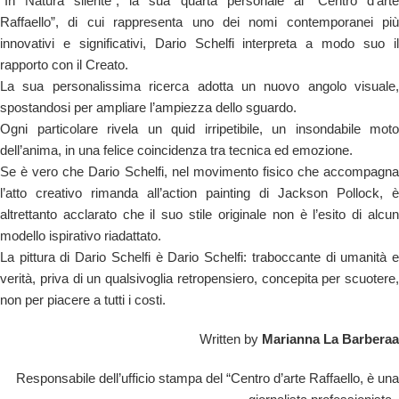
“In Natura silente”, la sua quarta personale al “Centro d’arte
Raffaello”, di cui rappresenta uno dei nomi contemporanei più
innovativi e significativi, Dario Schelfi interpreta a modo suo il
rapporto con il Creato.
La sua personalissima ricerca adotta un nuovo angolo visuale,
spostandosi per ampliare l’ampiezza dello sguardo.
Ogni particolare rivela un quid irripetibile, un insondabile moto
dell’anima, in una felice coincidenza tra tecnica ed emozione.
Se è vero che Dario Schelfi, nel movimento fisico che accompagna
l’atto creativo rimanda all’action painting di Jackson Pollock, è
altrettanto acclarato che il suo stile originale non è l’esito di alcun
modello ispirativo riadattato.
La pittura di Dario Schelfi è Dario Schelfi: traboccante di umanità e
verità, priva di un qualsivoglia retropensiero, concepita per scuotere,
non per piacere a tutti i costi.
Written by
Marianna La Barberaa
Responsabile dell’ufficio stampa del “Centro d’arte Raffaello, è una