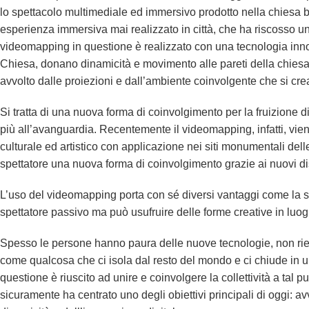
lo spettacolo multimediale ed immersivo prodotto nella chiesa ba
esperienza immersiva mai realizzato in città, che ha riscosso un 
videomapping in questione è realizzato con una tecnologia innov
Chiesa, donano dinamicità e movimento alle pareti della chiesa
avvolto dalle proiezioni e dall’ambiente coinvolgente che si cre
Si tratta di
una nuova forma di coinvolgimento
per la fruizione 
più all’avanguardia. Recentemente il videomapping, infatti, viene
culturale ed artistico con applicazione nei siti monumentali dell
spettatore una nuova forma di coinvolgimento
grazie ai nuovi di
L’uso del videomapping porta con sé diversi vantaggi come la s
spettatore passivo ma può usufruire delle forme creative in luogh
Spesso le persone hanno paura delle nuove tecnologie, non ries
come qualcosa che ci isola dal resto del mondo e ci chiude in u
questione è riuscito ad unire e coinvolgere la collettività a tal
sicuramente ha centrato uno degli obiettivi principali di oggi: av