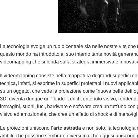
La tecnologia svolge un ruolo centrale sia nelle nostre vite che n
questo mondo ha introdotto al suo interno tante novità
generand
videomapping che si fonda sulla strategia immersiva e innovati
Il videomapping consiste nella mappatura di grandi superfici com
tecnica, infatti,
si esprime in superfici proiettabili nuovi
applicabil
su un oggetto, che
vede la proiezione come “nuova pelle dell’ogg
3D, diventa dunque un “ibrido” con il contenuto visivo, rendend
immagini, suoni, luci, hardware e software crea un tutt’uno con gli
visivo ed emozionale, che crea un effetto di shock e di meravigl
Le proiezioni uniscono l’
arte astratta
e non solo, la tecnologia e
ambiti, che possono sembrare diversi ma che oggi si uniscono p