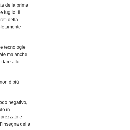
ta della prima
 luglio. Il
eti della
mpletamente
le tecnologie
riale ma anche
 dare allo
 non è più
modo negativo,
lo in
apprezzato e
l’insegna della