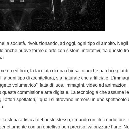
ella società, rivoluzionando, ad oggi, ogni tipo di ambito. Negli 
o anche nuove forme d’arte
con sistemi interattivi; tra queste tr
va.
e un edificio, la facciata di una chiesa, o anche parchi e giard
i a ogni tipo di architettura, sia naturale che artificiale. L’imm
etto volumetrico”, fatta di luce, immagini, video ed animazioni
o questa commistione arte digitale. La tecnologia che assume le
 attori-spettatori, i quali si ritrovano immersi in uno spettacolo 
ia.
 la storia artistica del posto stesso, creando un filo conduttore t
erfettamente con un obiettivo ben preciso: valorizzare l’arte. 