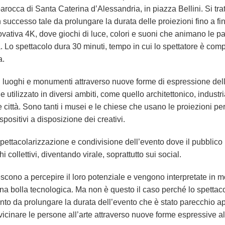
rocca di Santa Caterina d’Alessandria, in piazza Bellini. Si trat
successo tale da prolungare la durata delle proiezioni fino a fine
ativa 4K, dove giochi di luce, colori e suoni che animano le par
. Lo spettacolo dura 30 minuti, tempo in cui lo spettatore è co
a.
di luoghi e monumenti attraverso nuove forme di espressione del
 utilizzato in diversi ambiti, come quello architettonico, indust
e città. Sono tanti i musei e le chiese che
usano le proiezioni per
spositivi a disposizione dei creativi.
pettacolarizzazione e condivisione dell’evento
dove il pubblico
i collettivi,
diventando virale, soprattutto sui social.
cono a percepire il loro potenziale e vengono interpretate in 
na bolla tecnologica. Ma non è questo il caso perché lo spettaco
 punto da prolungare la durata dell’evento che è stato parecchio 
vicinare le persone all’arte attraverso
nuove forme espressive al