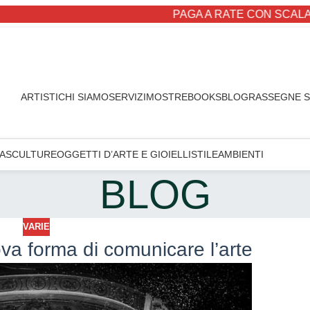
PAGA A RATE CON SCALAPA
ARTISTI
CHI SIAMO
SERVIZI
MOSTRE
BOOKS
BLOG
RASSEGNE 
A
SCULTURE
OGGETTI D’ARTE E GIOIELLI
STILE
AMBIENTI
BLOG
VARIE
va forma di comunicare l’arte