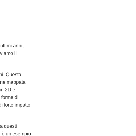
ultimi anni,
oviamo il
ini. Questa
agine mappata
 in 2D e
 forme di
di forte impatto
ra questi
Ne è un esempio