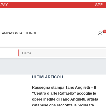
Y
SPEDIZIO
0
STAMPA
CONTATTI
LINGUE
ULTIMI ARTICOLI
Rassegna stampa Tano Angiletti – Il
“Centro d’arte Raffaello” accoglie le
opere inedite di Tano Angiletti, artista
catanese che racconta la Sicilia tra