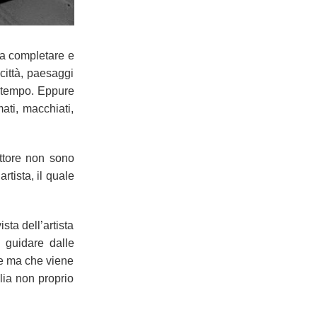
 da completare e
città, paesaggi
l tempo. Eppure
ati, macchiati,
ittore non sono
rtista, il quale
sta dell’artista
i guidare dalle
te ma che viene
lia non proprio