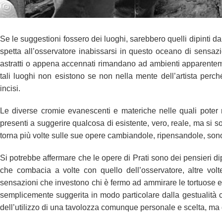
Se le suggestioni fossero dei luoghi, sarebbero quelli dipinti d
spetta all’osservatore inabissarsi in questo oceano di sensazi
astratti o appena accennati rimandano ad ambienti apparenteme
tali luoghi non esistono se non nella mente dell’artista perché
incisi.
Le diverse cromie evanescenti e materiche nelle quali poter r
presenti a suggerire qualcosa di esistente, vero, reale, ma si s
torna più volte sulle sue opere cambiandole, ripensandole, sono
Si potrebbe affermare che le opere di Prati sono dei pensieri dipin
che combacia a volte con quello dell’osservatore, altre volt
sensazioni che investono chi è fermo ad ammirare le tortuose 
semplicemente suggerita in modo particolare dalla gestualità car
dell’utilizzo di una tavolozza comunque personale e scelta, ma de