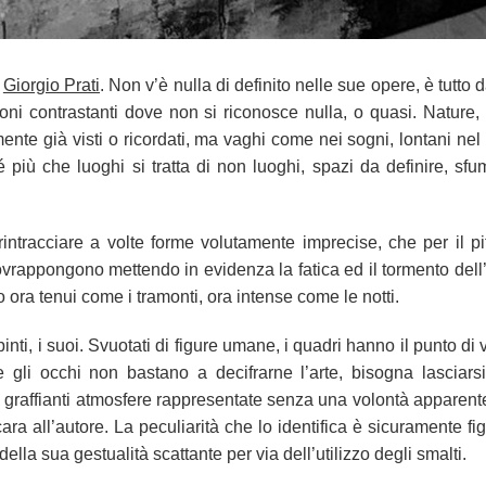
a
Giorgio Prati
. Non v’è nulla di definito nelle sue opere, è tutto
oni contrastanti dove non si riconosce nulla, o quasi. Nature, 
nte già visti o ricordati, ma vaghi come nei sogni, lontani ne
 più che luoghi si tratta di non luoghi, spazi da definire, sfum
intracciare a volte forme volutamente imprecise, che per il p
ovrappongono mettendo in evidenza la fatica ed il tormento dell’a
 ora tenui come i tramonti, ora intense come le notti.
ti, i suoi. Svuotati di figure umane, i quadri hanno il punto di vi
e gli occhi non bastano a decifrarne l’arte, bisogna lasciars
e graffianti atmosfere rappresentate senza una volontà apparen
a all’autore. La peculiarità che lo identifica è sicuramente fig
lla sua gestualità scattante per via dell’utilizzo degli smalti.