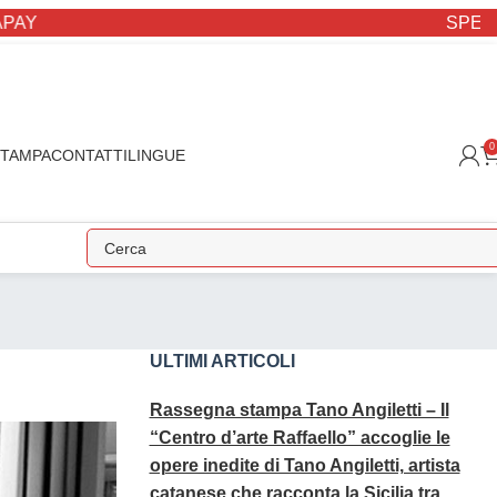
Y
SPEDIZIO
0
STAMPA
CONTATTI
LINGUE
ULTIMI ARTICOLI
Rassegna stampa Tano Angiletti – Il
“Centro d’arte Raffaello” accoglie le
opere inedite di Tano Angiletti, artista
catanese che racconta la Sicilia tra