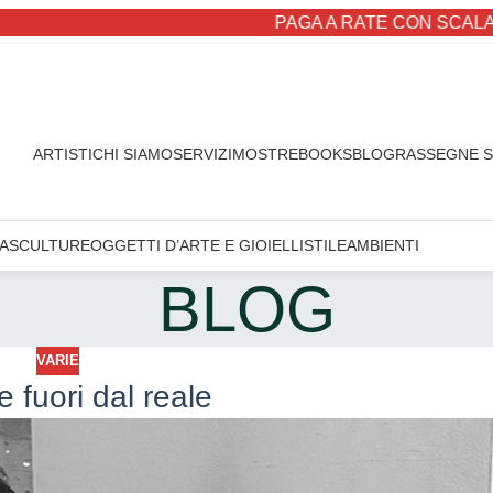
PAGA A RATE CON SCALAPA
ARTISTI
CHI SIAMO
SERVIZI
MOSTRE
BOOKS
BLOG
RASSEGNE 
A
SCULTURE
OGGETTI D’ARTE E GIOIELLI
STILE
AMBIENTI
BLOG
VARIE
re fuori dal reale