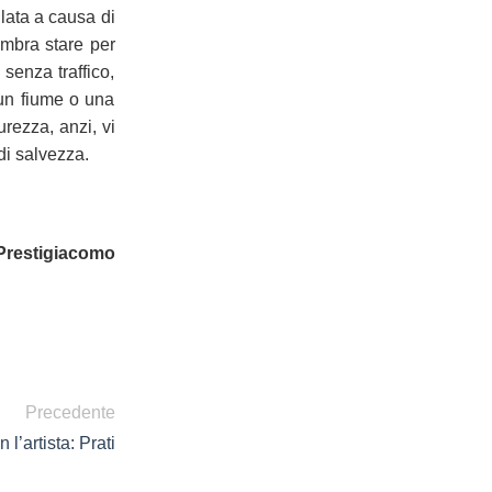
llata a causa di
embra stare per
senza traffico,
 un fiume o una
rezza, anzi, vi
di salvezza.
Prestigiacomo
Precedente
 l’artista: Prati