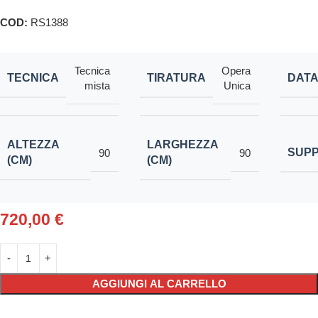
COD:
RS1388
Tecnica
Opera
TECNICA
TIRATURA
DAT
mista
Unica
ALTEZZA
LARGHEZZA
SUP
90
90
(CM)
(CM)
720,00
€
AGGIUNGI AL CARRELLO