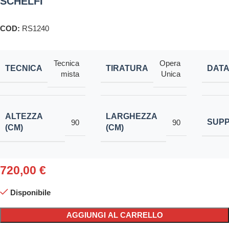
SCHELFI
COD:
RS1240
Tecnica
Opera
TECNICA
TIRATURA
DAT
mista
Unica
ALTEZZA
LARGHEZZA
SUP
90
90
(CM)
(CM)
720,00
€
Disponibile
AGGIUNGI AL CARRELLO