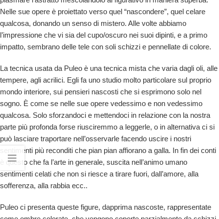
Nelle sue opere è proiettato verso quel “nascondere”, quel celare
qualcosa, donando un senso di mistero. Alle volte abbiamo
l’impressione che vi sia del cupo/oscuro nei suoi dipinti, e a primo
impatto, sembrano delle tele con soli schizzi e pennellate di colore.
La tecnica usata da Puleo è una tecnica mista che varia dagli oli, alle
tempere, agli acrilici. Egli fa uno studio molto particolare sul proprio
mondo interiore, sui pensieri nascosti che si esprimono solo nel
sogno. È come se nelle sue opere vedessimo e non vedessimo
qualcosa. Solo sforzandoci e mettendoci in relazione con la nostra
parte più profonda forse riusciremmo a leggerle, o in alternativa ci si
può lasciare traportare nell’osservarle facendo uscire i nostri
sentimenti più reconditi che pian pian affiorano a galla. In fin dei conti
è questo che fa l’arte in generale, suscita nell’animo umano
sentimenti celati che non si riesce a tirare fuori, dall’amore, alla
sofferenza, alla rabbia ecc..
Puleo ci presenta queste figure, dapprima nascoste, rappresentate
come ombre colorate, che vengono coperte parzialmente da schizzi