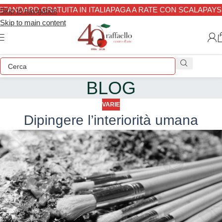
TANDARD GRATUITA IN ITALIA
PAGA A RATE CON SCALAPAY
SP
Skip to navigation
Skip to main content
BLOG
VARIE
Dipingere l’interiorità umana