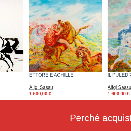
ETTORE E ACHILLE
IL PULED
Aligi Sassu
Aligi Sass
1.600,00
€
1.600,00
€
Perché acquist