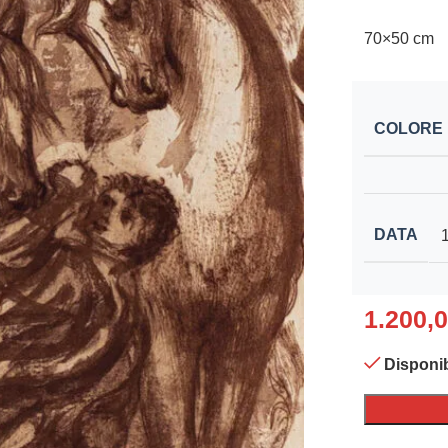
70×50 cm
COLORE
DATA
1.200,
Disponib