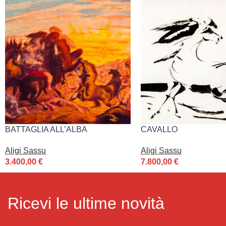
BATTAGLIA ALL’ALBA
CAVALLO
Aligi Sassu
Aligi Sassu
3.400,00
€
7.800,00
€
Ricevi le ultime novità