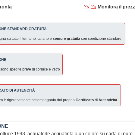
ronta
Monitora il prez
ONE STANDARD GRATUITA
a su tutto il territorio italiano è
sempre gratuita
con spedizione standard.
ONE
 sono spedite
prive
di cornice e vetro
CATO DI AUTENCITÀ
ra è rigorosamente accompagnata dal proprio
Certificato di Autenticità
.
ONE
olluce 1993, acquaforte acquatinta a un colore su carta di puro