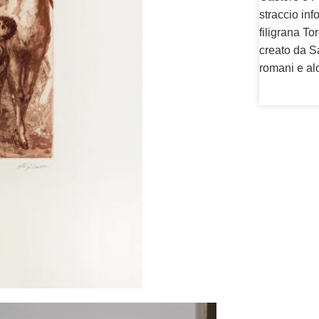
straccio in
filigrana To
creato da S
romani e alc