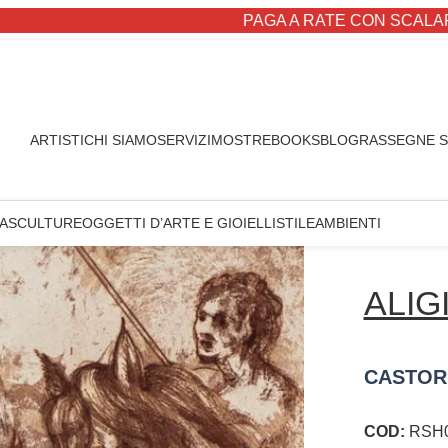
PAGA A RATE CON SCALAPAY
ARTISTI
CHI SIAMO
SERVIZI
MOSTRE
BOOKS
BLOG
RASSEGNE 
A
SCULTURE
OGGETTI D’ARTE E GIOIELLI
STILE
AMBIENTI
ALIG
CASTOR
COD:
RSH