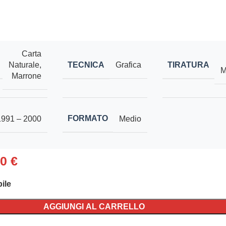
Carta
TECNICA
TIRATURA
Naturale
,
Grafica
M
Marrone
FORMATO
1991 – 2000
Medio
00
€
ile
AGGIUNGI AL CARRELLO