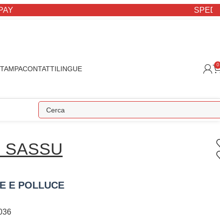
SPEDIZIONE S
0
STAMPA
CONTATTI
LINGUE
I SASSU
E E POLLUCE
036