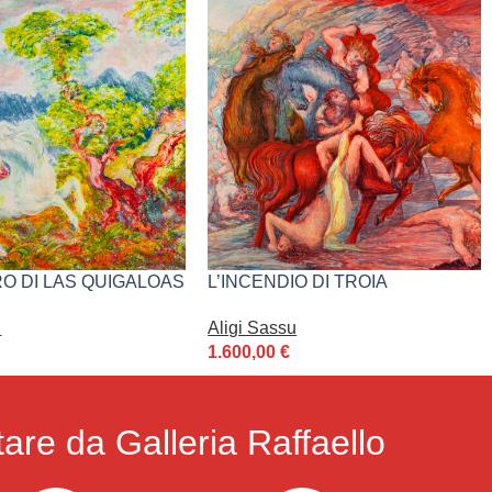
RO DI LAS QUIGALOAS
L’INCENDIO DI TROIA
u
Aligi Sassu
1.600,00
€
are da Galleria Raffaello