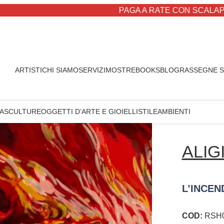
PAGA A RATE CON SCALAPAY
ARTISTI
CHI SIAMO
SERVIZI
MOSTRE
BOOKS
BLOG
RASSEGNE 
A
SCULTURE
OGGETTI D’ARTE E GIOIELLI
STILE
AMBIENTI
ALIG
L’INCEN
COD:
RSH