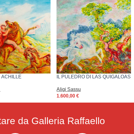
 ACHILLE
IL PULEDRO DI LAS QUIGALOAS
u
Aligi Sassu
1.600,00
€
are da Galleria Raffaello