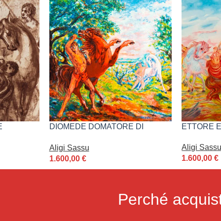
E
DIOMEDE DOMATORE DI
ETTORE E
CAVALLI
Aligi Sass
Aligi Sassu
1.600,00
€
1.600,00
€
Perché acquist