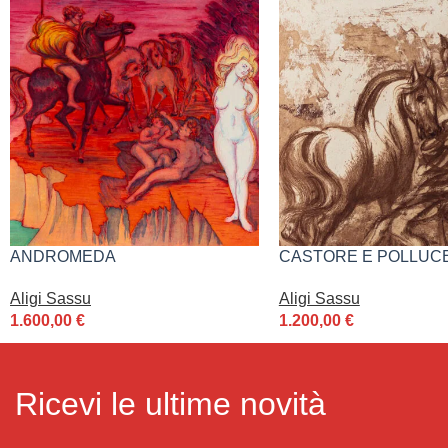
ANDROMEDA
CASTORE E POLLUC
Aligi Sassu
Aligi Sassu
1.600,00
€
1.200,00
€
Ricevi le ultime novità