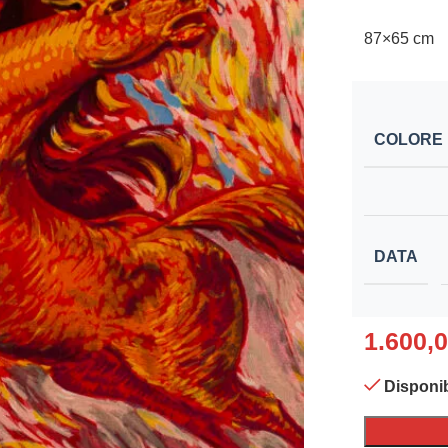
87×65 cm
COLORE
DATA
1.600,
Disponib