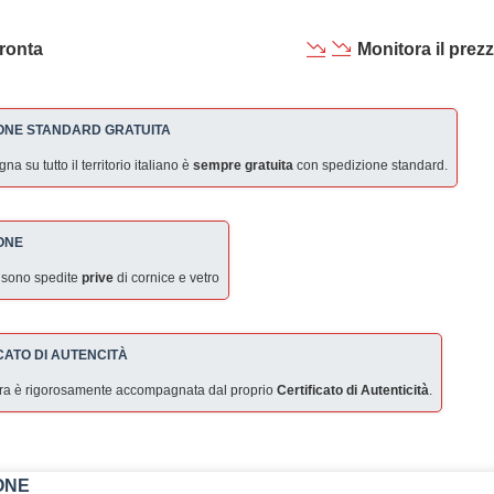
ronta
Monitora il prez
ONE STANDARD GRATUITA
a su tutto il territorio italiano è
sempre gratuita
con spedizione standard.
ONE
 sono spedite
prive
di cornice e vetro
CATO DI AUTENCITÀ
ra è rigorosamente accompagnata dal proprio
Certificato di Autenticità
.
ONE