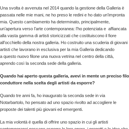
Una svolta è avvenuta nel 2014 quando la gestione della Galleria è
passata nelle mie mani, ne ho preso le redini e ho dato un’impronta
mia. Questo cambiamento ha determinato, principalmente,
un’apertura verso l’arte contemporanea: l’ho potenziata e affiancata
alla vasta gamma di artisti storicizzati che costituiscono il fiore
all’occhiello della nostra galleria. Ho costruito una scuderia di giovani
artisti che lavorano in esclusiva per la mia Galleria dedicando
a
questo nuovo filone una nuova vetrina nel centro della città,
aprendo così la seconda sede della galleria.
Quando hai aperto questa galleria, avevi in mente un preciso filo
conduttore nella scelta degli artisti da esporre?
Quando tre anni fa, ho inaugurato la seconda sede in via
Notarbartolo, ho pensato ad
uno spazio rivolto ad accogliere le
proposte dei talenti più giovani ed emergenti.
La mia volontà é quella di offrire
uno spazio in cui gli artisti
contemporanei possano esporre le loro opere, i progetti e le idee che