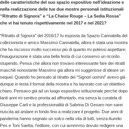
delle caratteristiche del suo spazio espositivo nell’ideazione e
nella realizzazione delle tue due mostre personali istituzionali
“Ritratto di Signora” e “La Chaise Rouge – La Sedia Rossa”
che vi hai tenuto rispettivamente nel 2017 e nel 2021?
“Ritratto di Signora” del 2016/17 fu esposta da Spazio Cannatella del
collezionista e amico Massimo Cannatella, allora è stata una mostra
che ha riscosso molto successo più di quanto mi potessi aspettare;
l’inaugurazione è stata una bella festa di cui conservo un ricordo
stupendo. Pensa che allora non trovavo interessante fare dei ritratti
maschili nonostante Massimo già allora mi suggerisse di ideare un
sequel. Quando ho pensato al ritratto dei “Signori uomini” avevo già
dunque in testa il format della mostra e ho lavorato con un obiettivo
chiaro. Pensavo già ad un luogo espositivo istituzionale perché dopo
tanti anni mi sentivo pronta ad affrontarlo, ma senza la curatela di
Giuseppe Carli e la professionalità di Sabrina Di Gesaro non sarei
riuscita ad andare in fondo fino a realizzare il progetto. Due anni di
pandemia hanno segnato un solco nella vita di tutti, senza Aurelio
Pes e Toni Saetta, l’editore, con cui avremmo dovuto redigere una