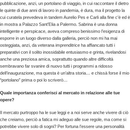
pubblicazione, anzi, un portolano di viaggio, in cui raccontare il dietro
le quinte di due anni di lavoro in pandemia, è dura, ma il progetto la
cui curatela prevedeva in tandem Aurelio Pes e Carli alla fine c’è ed è
in mostra a Palazzo Sant’Elia a Palermo. Sabrina è una donna
intelligente e perspicace, aveva compreso benissimo l’esigenza di
esporre in un luogo diverso dalla galleria, perciò non mi ha mai
osteggiata, anzi, da veterana imprenditrice ha affiancato tutti i
preparativi con il solito inossidabile entusiasmo e grinta, rivelandosi
anche una preziosa amica, soprattutto quando altre difficoltà
sembravano far svanire di nuovo tutti i programmi a ridosso
dell’inaugurazione, ma questa è un’altra storia… e chissà forse il mio
“portolano” prima o poi lo scriverò…
Quale importanza conferisci al mercato in relazione alle tue
opere?
Il mercato purtroppo ha le sue leggi e a noi serve anche vivere di ciò
che creiamo, perciò a fatica mi adeguo alle sue regole, ma come si
potrebbe vivere solo di sogni? Per fortuna l’essere una personalità