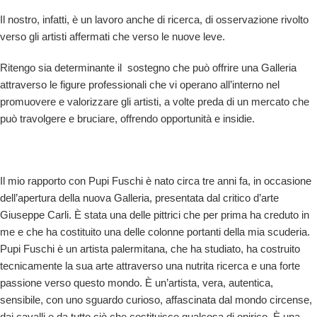
Il nostro, infatti, è un lavoro anche di ricerca, di osservazione rivolto
verso gli artisti affermati che verso le nuove leve.
Ritengo sia determinante il sostegno che può offrire una Galleria
attraverso le figure professionali che vi operano all’interno nel
promuovere e valorizzare gli artisti, a volte preda di un mercato che
può travolgere e bruciare, offrendo opportunità e insidie.
Il mio rapporto con Pupi Fuschi è nato circa tre anni fa, in occasione
dell’apertura della nuova Galleria, presentata dal critico d’arte
Giuseppe Carli. È stata una delle pittrici che per prima ha creduto in
me e che ha costituito una delle colonne portanti della mia scuderia.
Pupi Fuschi è un artista palermitana, che ha studiato, ha costruito
tecnicamente la sua arte attraverso una nutrita ricerca e una forte
passione verso questo mondo. È un’artista, vera, autentica,
sensibile, con uno sguardo curioso, affascinata dal mondo circense,
dai cavalli e da tutto ciò che costituisce qualcosa di onirico. È una