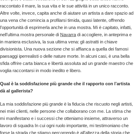
raccontato il mare, la sua vita e le sue attività in un unico racconto.
Altre volte, invece, capita anche di aiutare un artista a dare spazio ad
una vena che comincia a profilarsi timida, quasi latente, offrendo
l’opportunità di esprimerla anche in una mostra. Mi è capitato, infatti,
nell’ultima mostra personale di
Navarra
di accogliere, in anteprima e
in maniera esclusiva, la sua ultima vena: gli astratti in chiave
divisionista. Una nuova sezione che si affianca a quella dei famosi
paesaggi iperrealisti o delle nature morte. In alcuni casi, è una bella
sfida offrire carta bianca e libertà assoluta ad un grande maestro che
voglia raccontarsi in modo inedito e libero.
Qual è la soddisfazione più grande che il rapporto con l’artista
dà al gallerista?
La mia soddisfazione più grande è la fiducia che riscuoto negli artisti,
nei miei clienti, nelle persone che collaborano con me. La stima che
mi manifestano e i successi che otteniamo insieme, attraverso un
lavoro di squadra In cui ogni ruolo importante, mi testimoniano che
forse la strada che stiamo percorrendo è all’altezza della storia che