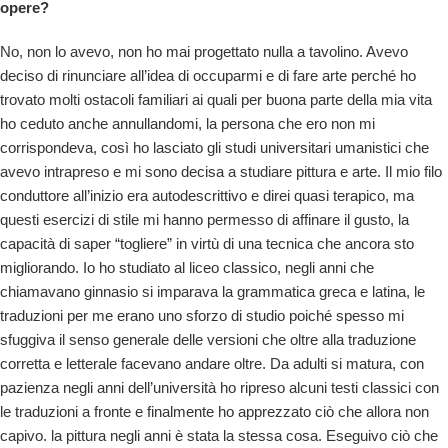
opere?
No, non lo avevo, non ho mai progettato nulla a tavolino. Avevo
deciso di rinunciare all’idea di occuparmi e di fare arte perché ho
trovato molti ostacoli familiari ai quali per buona parte della mia vita
ho ceduto anche annullandomi, la persona che ero non mi
corrispondeva, così ho lasciato gli studi universitari umanistici che
avevo intrapreso e mi sono decisa a studiare pittura e arte. Il mio filo
conduttore all’inizio era autodescrittivo e direi quasi terapico, ma
questi esercizi di stile mi hanno permesso di affinare il gusto, la
capacità di saper “togliere” in virtù di una tecnica che ancora sto
migliorando. Io ho studiato al liceo classico, negli anni che
chiamavano ginnasio si imparava la grammatica greca e latina, le
traduzioni per me erano uno sforzo di studio poiché spesso mi
sfuggiva il senso generale delle versioni che oltre alla traduzione
corretta e letterale facevano andare oltre. Da adulti si matura, con
pazienza negli anni dell’università ho ripreso alcuni testi classici con
le traduzioni a fronte e finalmente ho apprezzato ciò che allora non
capivo. la pittura negli anni è stata la stessa cosa. Eseguivo ciò che