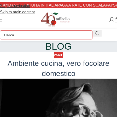
ANDARD GRATUITA IN ITALIA
PAGA A RATE CON SCALAPAY
SP
Skip to navigation
Skip to main content
BLOG
VARIE
Ambiente cucina, vero focolare
domestico