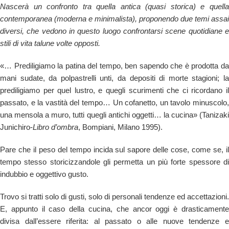
Nascerà un confronto tra quella antica (quasi storica) e quella
contemporanea
(moderna e minimalista), proponendo due temi assai
diversi, che vedono in questo luogo confrontarsi scene quotidiane e
stili di vita talune volte opposti.
«… Prediligiamo la patina del tempo, ben sapendo che è prodotta da
mani sudate, da polpastrelli unti, da depositi di morte stagioni; la
prediligiamo per quel lustro, e quegli scurimenti che ci ricordano il
passato, e la vastità del tempo… Un cofanetto, un tavolo minuscolo,
una mensola a muro, tutti quegli antichi oggetti… la cucina» (Tanizaki
Junichiro-
Libro d’ombra
, Bompiani, Milano 1995).
Pare che il peso del tempo incida sul sapore delle cose, come se, il
tempo stesso storicizzandole gli permetta un più forte spessore di
indubbio e oggettivo gusto.
Trovo si tratti solo di gusti, solo di personali tendenze ed accettazioni.
E, appunto il caso della cucina, che ancor oggi è drasticamente
divisa dall’essere riferita: al passato o alle nuove tendenze e