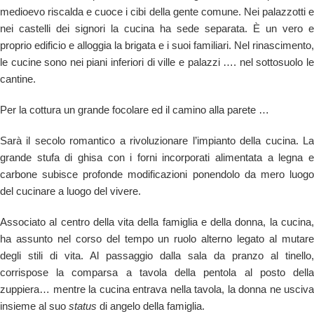
medioevo riscalda e cuoce i cibi della gente comune. Nei palazzotti e
nei castelli dei signori la cucina ha sede separata. È un vero e
proprio edificio e alloggia la brigata e i suoi familiari. Nel rinascimento,
le cucine sono nei piani inferiori di ville e palazzi …. nel sottosuolo le
cantine.
Per la cottura un grande focolare ed il camino alla parete …
Sarà il secolo romantico a rivoluzionare l’impianto della cucina. La
grande stufa di ghisa con i forni incorporati alimentata a legna e
carbone subisce profonde modificazioni ponendolo da mero luogo
del cucinare a luogo del vivere.
Associato al centro della vita della famiglia e della donna, la cucina,
ha assunto nel corso del tempo un ruolo alterno legato al mutare
degli stili di vita. Al passaggio dalla sala da pranzo al tinello,
corrispose la comparsa a tavola della pentola al posto della
zuppiera… mentre la cucina entrava nella tavola, la donna ne usciva
insieme al suo
status
di angelo della famiglia.