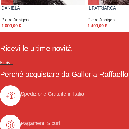
DANIELA
IL PATRIARCA
Pietro Annigoni
Pietro Annigoni
1.000,00
€
1.400,00
€
Ricevi le ultime novità
Iscriviti
Perché acquistare da Galleria Raffaello
Spedizione Gratuite in Italia
Pagamenti Sicuri