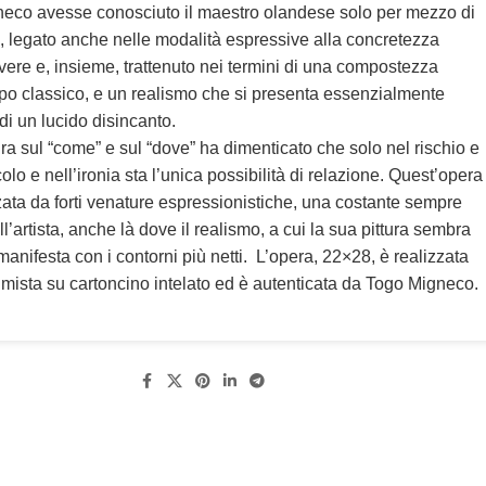
eco avesse conosciuto il maestro olandese solo per mezzo di
i, legato anche nelle modalità espressive alla concretezza
vere e, insieme, trattenuto nei termini di una compostezza
tipo classico, e un realismo che si presenta essenzialmente
di un lucido disincanto.
ra sul “come” e sul “dove” ha dimenticato che solo nel rischio e
olo e nell’ironia sta l’unica possibilità di relazione. Quest’opera
zata da forti venature espressionistiche, una costante sempre
l’artista, anche là dove il realismo, a cui la sua pittura sembra
i manifesta con i contorni più netti. L’opera, 22×28, è realizzata
 mista su cartoncino intelato ed è autenticata da Togo Migneco.