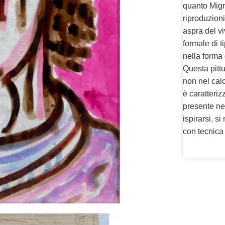
quanto Mign
riproduzion
aspra del vi
formale di 
nella forma 
Questa pittu
non nel calc
è caratteriz
presente nel
ispirarsi, s
con tecnica