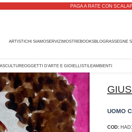
PAGA A RATE CON SCALAPAY
ARTISTI
CHI SIAMO
SERVIZI
MOSTRE
BOOKS
BLOG
RASSEGNE 
A
SCULTURE
OGGETTI D’ARTE E GIOIELLI
STILE
AMBIENTI
GIU
UOMO C
COD:
HAD