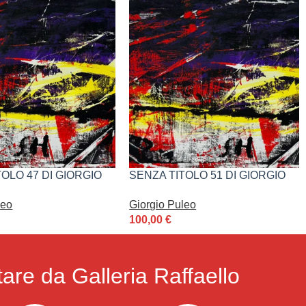
OLO 47 DI GIORGIO
SENZA TITOLO 51 DI GIORGIO
PULEO
leo
Giorgio Puleo
100,00
€
are da Galleria Raffaello