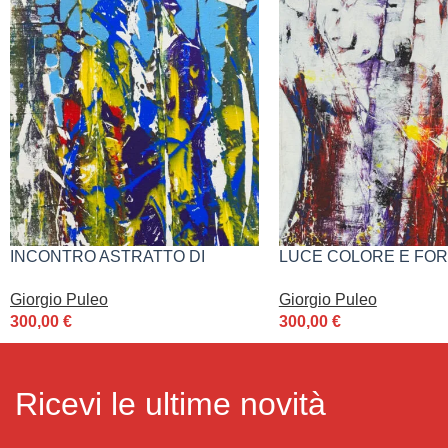
INCONTRO ASTRATTO DI
LUCE COLORE E FOR
GIORGIO PULEO
GIORGIO PULEO
Giorgio Puleo
Giorgio Puleo
300,00
€
300,00
€
Ricevi le ultime novità