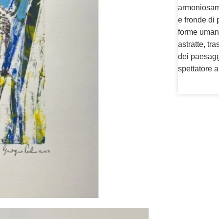
armoniosame
e fronde di 
forme umane
astratte, tr
dei paesagg
spettatore 