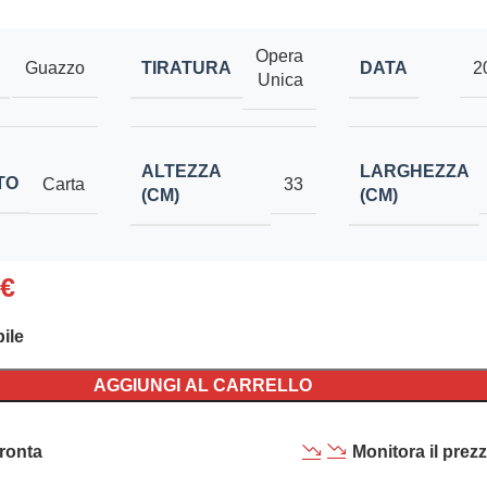
Opera
TIRATURA
DATA
Guazzo
2
Unica
ALTEZZA
LARGHEZZA
TO
Carta
33
(CM)
(CM)
€
ile
AGGIUNGI AL CARRELLO
ronta
Monitora il prez