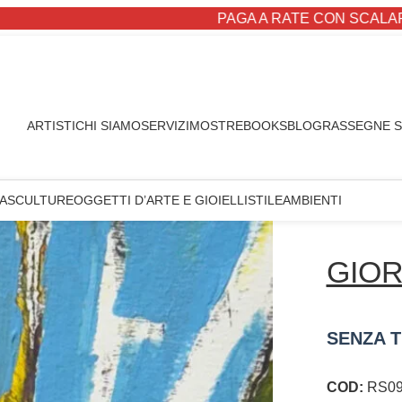
PAGA A RATE CON SCALAPAY
ARTISTI
CHI SIAMO
SERVIZI
MOSTRE
BOOKS
BLOG
RASSEGNE 
A
SCULTURE
OGGETTI D’ARTE E GIOIELLI
STILE
AMBIENTI
GIOR
SENZA T
COD:
RS09