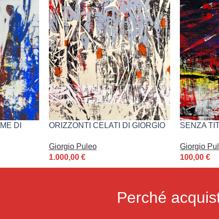
ME DI
ORIZZONTI CELATI DI GIORGIO
SENZA TIT
PULEO
PULEO
Giorgio Puleo
Giorgio Pu
1.000,00
€
100,00
€
Perché acquist