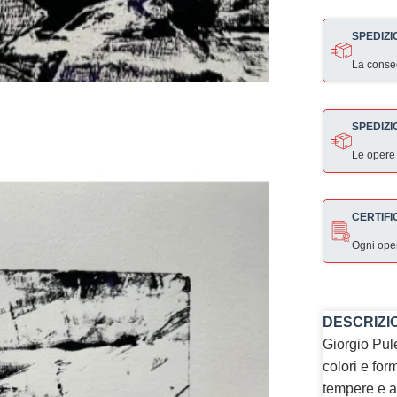
SPEDIZI
La consegn
SPEDIZI
Le opere
CERTIFI
Ogni ope
DESCRIZI
Giorgio Pule
colori e for
tempere e ac