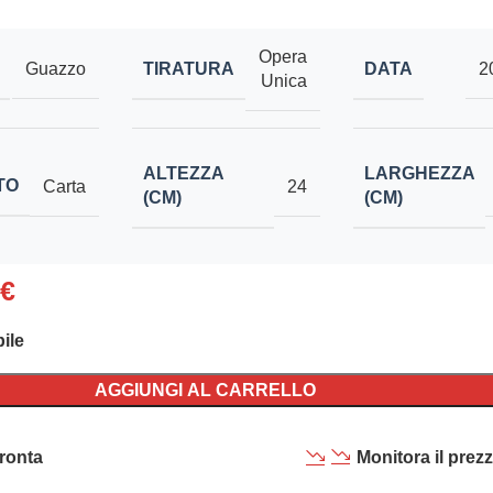
Opera
TIRATURA
DATA
Guazzo
2
Unica
ALTEZZA
LARGHEZZA
TO
Carta
24
(CM)
(CM)
€
ile
AGGIUNGI AL CARRELLO
ronta
Monitora il prez