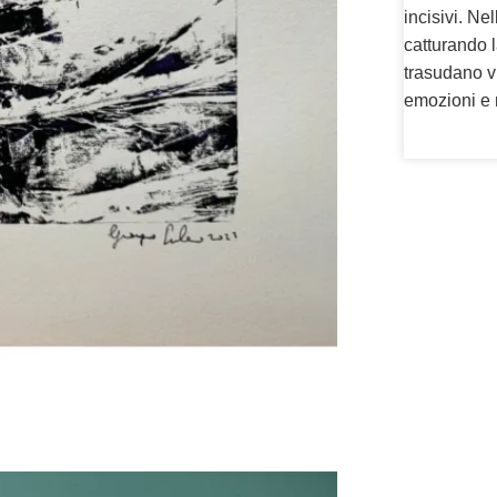
incisivi. Ne
catturando l
trasudano vi
emozioni e 