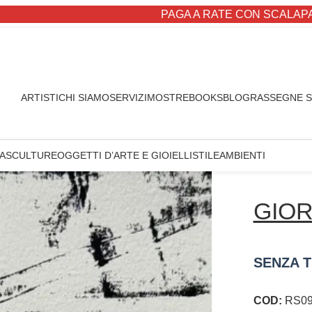
PAGA A RATE CON SCALAPAY
ARTISTI
CHI SIAMO
SERVIZI
MOSTRE
BOOKS
BLOG
RASSEGNE 
A
SCULTURE
OGGETTI D’ARTE E GIOIELLI
STILE
AMBIENTI
GIOR
SENZA T
COD:
RS09