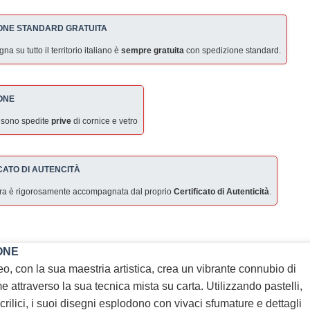
ONE STANDARD GRATUITA
a su tutto il territorio italiano è
sempre gratuita
con spedizione standard.
ONE
 sono spedite
prive
di cornice e vetro
CATO DI AUTENCITÀ
ra è rigorosamente accompagnata dal proprio
Certificato di Autenticità
.
ONE
o, con la sua maestria artistica, crea un vibrante connubio di
me attraverso la sua tecnica mista su carta. Utilizzando pastelli,
rilici, i suoi disegni esplodono con vivaci sfumature e dettagli