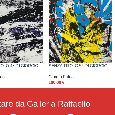
OLO 48 DI GIORGIO
SENZA TITOLO 55 DI GIORGIO
PULEO
leo
Giorgio Puleo
100,00
€
are da Galleria Raffaello