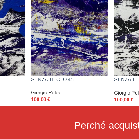
SENZA TITOLO 45
SENZA TIT
PULEO
Giorgio Puleo
Giorgio Pu
100,00
€
100,00
€
Perché acquist