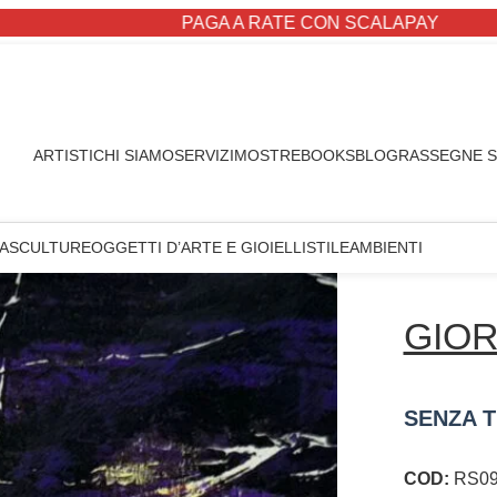
PAGA A RATE CON SCALAPAY
ARTISTI
CHI SIAMO
SERVIZI
MOSTRE
BOOKS
BLOG
RASSEGNE 
A
SCULTURE
OGGETTI D’ARTE E GIOIELLI
STILE
AMBIENTI
GIOR
SENZA T
COD:
RS09