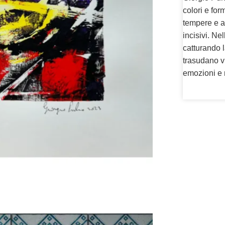
colori e for
tempere e ac
incisivi. Ne
catturando l
trasudano vi
emozioni e 