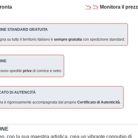
ronta
Monitora il prez
ONE STANDARD GRATUITA
a su tutto il territorio italiano è
sempre gratuita
con spedizione standard.
ONE
 sono spedite
prive
di cornice e vetro
CATO DI AUTENCITÀ
ra è rigorosamente accompagnata dal proprio
Certificato di Autenticità
.
ONE
o, con la sua maestria artistica, crea un vibrante connubio di