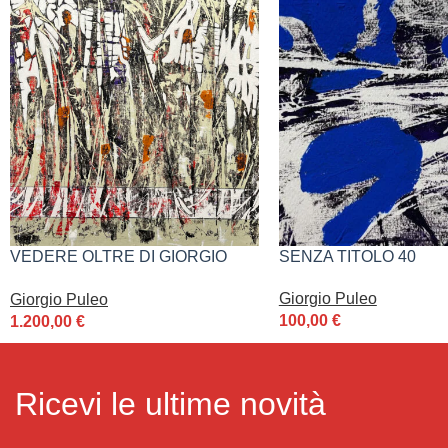
VEDERE OLTRE DI GIORGIO
SENZA TITOLO 40
PULEO
Giorgio Puleo
Giorgio Puleo
100,00
€
1.200,00
€
Ricevi le ultime novità