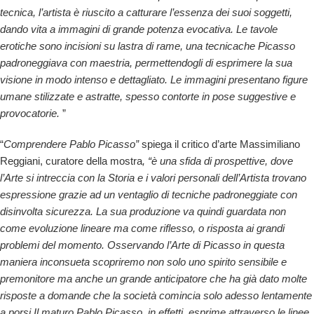
tecnica, l’artista è riuscito a catturare l’essenza dei suoi soggetti,
dando vita a immagini di grande potenza evocativa. Le tavole
erotiche sono incisioni su lastra di rame, una tecnica
che Picasso
padroneggiava con maestria, permettendogli di esprimere la sua
visione in modo intenso e dettagliato. Le immagini presentano figure
umane stilizzate e astratte, spesso contorte in pose suggestive e
provocatorie.
”
“
Comprendere Pablo Picasso”
spiega il critico d’arte Massimiliano
Reggiani, curatore della mostra
, “è una sfida di prospettive, dove
l’Arte si intreccia con la Storia e i valori personali dell’Artista trovano
espressione grazie ad un ventaglio di tecniche padroneggiate con
disinvolta sicurezza. La sua produzione va quindi guardata non
come evoluzione lineare ma come riflesso, o risposta ai grandi
problemi del momento. Osservando l’Arte di Picasso in questa
maniera inconsueta scopriremo non solo uno spirito sensibile e
premonitore ma anche un grande anticipatore che ha già dato molte
risposte a domande che la società comincia solo adesso lentamente
a porsi.
Il maturo Pablo Picasso, in effetti, esprime attraverso le linee