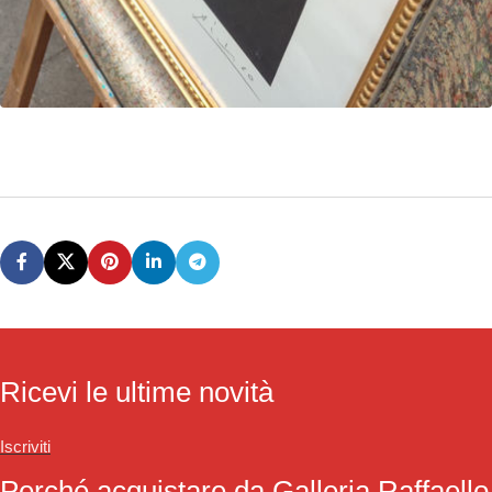
Ricevi le ultime novità
Iscriviti
Perché acquistare da Galleria Raffaello