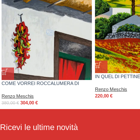
IN QUEL DI PETTIN
COME VORREI ROCCALUMERA DI
Renzo Meschis
RENZO MESCHIS
220,00
€
Renzo Meschis
304,00
€
380,00
€
Ricevi le ultime novità