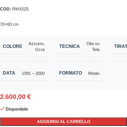
COD:
RMX025
70×60 cm
Azzurro
,
Olio su
COLORE
TECNICA
TIRA
Ocra
Tela
DATA
FORMATO
1991 – 2000
Medio
2.600,00
€
Disponibile
AGGIUNGI AL CARRELLO