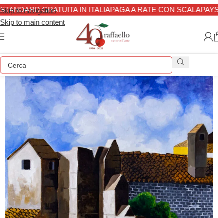
TANDARD GRATUITA IN ITALIA
PAGA A RATE CON SCALAPAY
SP
Skip to navigation
Skip to main content