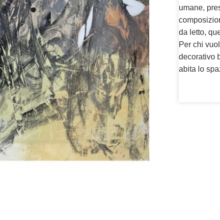
umane, prese
composizion
da letto, q
Per chi vuo
decorativo b
abita lo spa