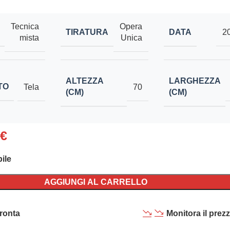
Tecnica
Opera
TIRATURA
DATA
2
mista
Unica
ALTEZZA
LARGHEZZA
TO
Tela
70
(CM)
(CM)
€
ile
AGGIUNGI AL CARRELLO
ronta
Monitora il prez