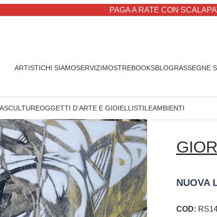
PAGA A RATE CON SCALAPAY
ARTISTI
CHI SIAMO
SERVIZI
MOSTRE
BOOKS
BLOG
RASSEGNE 
A
SCULTURE
OGGETTI D’ARTE E GIOIELLI
STILE
AMBIENTI
GIOR
NUOVA L
COD:
RS14