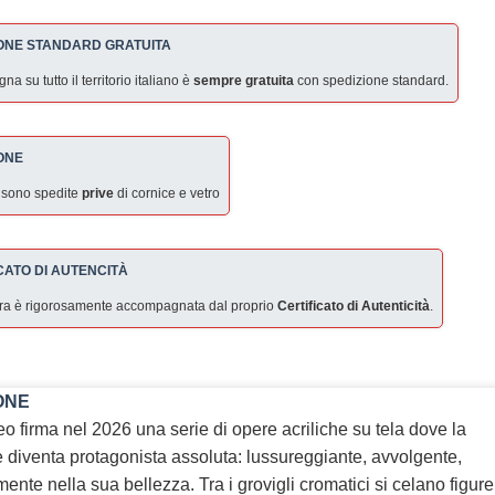
ONE STANDARD GRATUITA
a su tutto il territorio italiano è
sempre gratuita
con spedizione standard.
ONE
 sono spedite
prive
di cornice e vetro
CATO DI AUTENCITÀ
ra è rigorosamente accompagnata dal proprio
Certificato di Autenticità
.
ONE
o firma nel 2026 una serie di opere acriliche su tela dove la
 diventa protagonista assoluta: lussureggiante, avvolgente,
ente nella sua bellezza. Tra i grovigli cromatici si celano figure