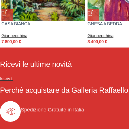
CASA BIANCA
GNESA A BEDDA
Gianbecchina
Gianbecchina
7.800,00
€
3.400,00
€
Ricevi le ultime novità
Iscriviti
Perché acquistare da Galleria Raffaello
Spedizione Gratuite in Italia