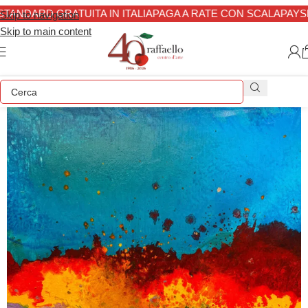
TANDARD GRATUITA IN ITALIA
PAGA A RATE CON SCALAPAY
SP
Skip to navigation
Skip to main content