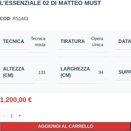
L’ESSENZIALE 02 DI MATTEO MUST
COD:
RS1443
Tecnica
Opera
TECNICA
TIRATURA
DAT
mista
Unica
ALTEZZA
LARGHEZZA
SUP
133
94
(CM)
(CM)
1.200,00
€
AGGIUNGI AL CARRELLO