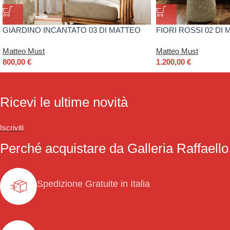
GIARDINO INCANTATO 03 DI MATTEO
FIORI ROSSI 02 DI
MUST
Matteo Must
Matteo Must
800,00
€
1.200,00
€
Ricevi le ultime novità
Iscriviti
Perché acquistare da Galleria Raffaello
Spedizione Gratuite in Italia