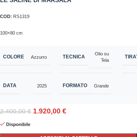
LE SALINE DI MARSALA
COD:
RS1319
100×80 cm
Olio su
COLORE
TECNICA
TIR
Azzurro
Tela
DATA
FORMATO
2025
Grande
1.920,00
€
2.400,00
€
Disponibile