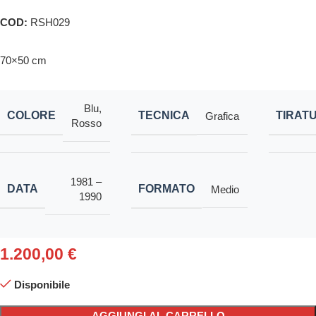
COD:
RSH029
70×50 cm
Blu
,
COLORE
TECNICA
TIRAT
Grafica
Rosso
1981 –
DATA
FORMATO
Medio
1990
1.200,00
€
Disponibile
AGGIUNGI AL CARRELLO