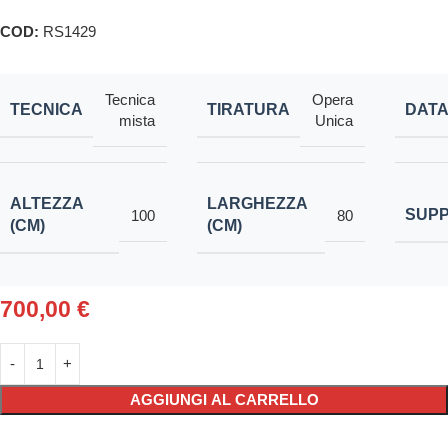
COD:
RS1429
Tecnica
Opera
TECNICA
TIRATURA
DAT
mista
Unica
ALTEZZA
LARGHEZZA
SUP
100
80
(CM)
(CM)
700,00
€
AGGIUNGI AL CARRELLO