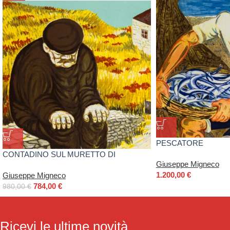
PESCATORE
CONTADINO SUL MURETTO DI
Giuseppe Migneco
GIUSEPPE MIGNECO
1.200,00
€
Giuseppe Migneco
784,00
€
980,00
€
Ricevi le ultime novità