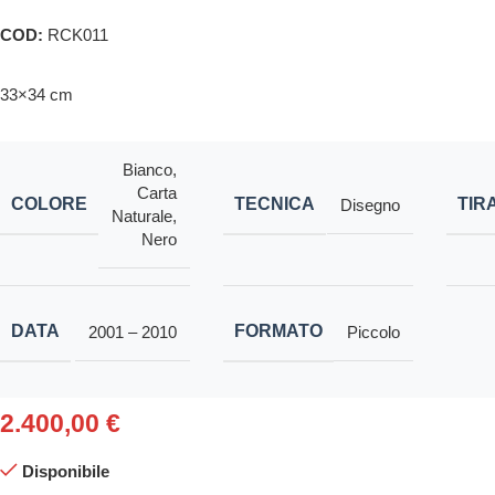
COD:
RCK011
33×34 cm
Bianco
,
Carta
COLORE
TECNICA
TIR
Disegno
Naturale
,
Nero
DATA
FORMATO
2001 – 2010
Piccolo
2.400,00
€
Disponibile