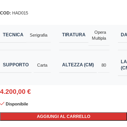
COD:
HAD015
Opera
TECNICA
TIRATURA
DA
Serigrafia
Multipla
L
SUPPORTO
ALTEZZA (CM)
Carta
80
(C
4.200,00
€
Disponibile
AGGIUNGI AL CARRELLO