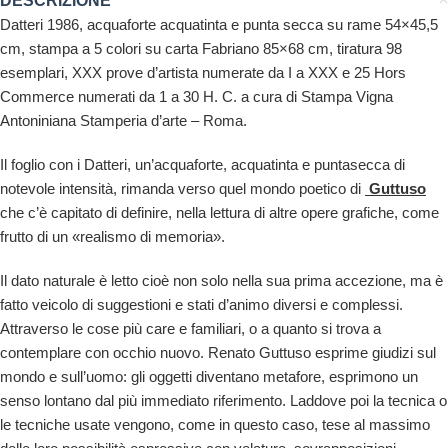
DESCRIZIONE
Datteri 1986, acquaforte acquatinta e punta secca su rame 54×45,5
cm, stampa a 5 colori su carta Fabriano 85×68 cm, tiratura 98
esemplari, XXX prove d’artista numerate da I a XXX e 25 Hors
Commerce numerati da 1 a 30 H. C. a cura di Stampa Vigna
Antoniniana Stamperia d’arte – Roma.
Il foglio con i Datteri, un’acquaforte, acquatinta e puntasecca di
notevole intensità, rimanda verso quel mondo poetico di
Guttuso
che c’è capitato di definire, nella lettura di altre opere grafiche, come
frutto di un «realismo di memoria».
Il dato naturale è letto cioè non solo nella sua prima accezione, ma è
fatto veicolo di suggestioni e stati d’animo diversi e complessi.
Attraverso le cose più care e familiari, o a quanto si trova a
contemplare con occhio nuovo. Renato Guttuso esprime giudizi sul
mondo e sull’uomo: gli oggetti diventano metafore, esprimono un
senso lontano dal più immediato riferimento. Laddove poi la tecnica o
le tecniche usate vengono, come in questo caso, tese al massimo