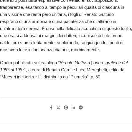
delle loro possibilità espressive con velature, sovrapposizioni,
trasparenze, esaltando al tempo le peculiari qualità di ciascuna in
una visione che resta però unitaria, i fogli di Renato Guttuso
respirano di una armonia e d’una pacatezza che ci attirano in
un’atmosfera serena. È così nella delicata acquatinta di questo foglio,
che ora si addensa ai margini dei datteri, incupisce di tinte brune
calde, ora sfuma lentamente, scolorando, raggiungendo i punti di
massima luce in lontananza diafane, morbidamente.
Opera pubblicata sul catalogo
“Renato Guttuso | opere grafiche dal
1983 al 1987”
, a cura di Renato Cardi e Luca Mereghetti, edito da
“Maestri incisori s.r.l.”, distribuito da “Plumelia”, p. 50.