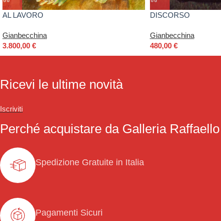
AL LAVORO
DISCORSO
Gianbecchina
Gianbecchina
3.800,00
€
480,00
€
Ricevi le ultime novità
Iscriviti
Perché acquistare da Galleria Raffaello
Spedizione Gratuite in Italia
Pagamenti Sicuri