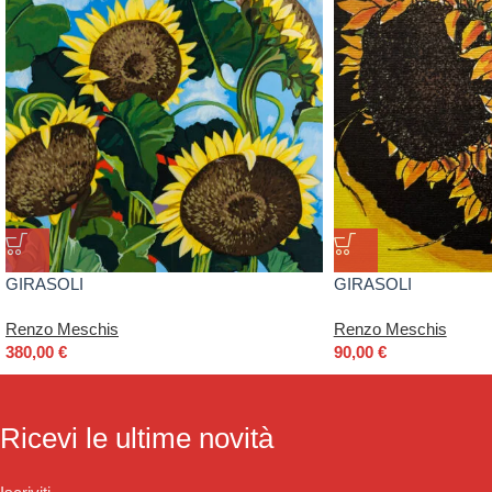
GIRASOLI
GIRASOLI
Renzo Meschis
Renzo Meschis
380,00
€
90,00
€
Ricevi le ultime novità