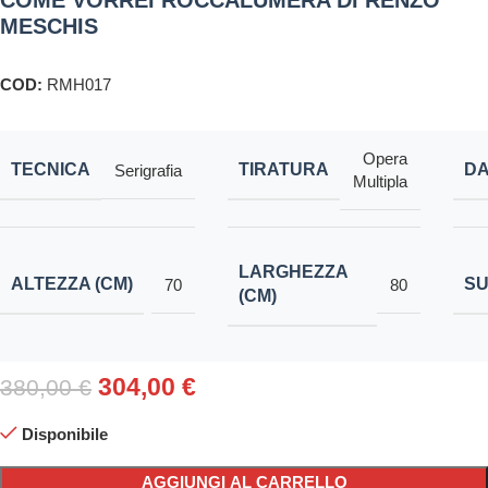
COME VORREI ROCCALUMERA DI RENZO
MESCHIS
COD:
RMH017
Opera
TECNICA
TIRATURA
DA
Serigrafia
Multipla
LARGHEZZA
ALTEZZA (CM)
S
70
80
(CM)
304,00
€
380,00
€
Disponibile
AGGIUNGI AL CARRELLO