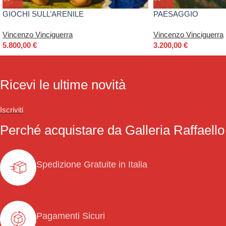
GIOCHI SULL’ARENILE
PAESAGGIO
Vincenzo Vinciguerra
Vincenzo Vinciguerra
5.800,00
€
3.200,00
€
Ricevi le ultime novità
Iscriviti
Perché acquistare da Galleria Raffaello
Spedizione Gratuite in Italia
Pagamenti Sicuri