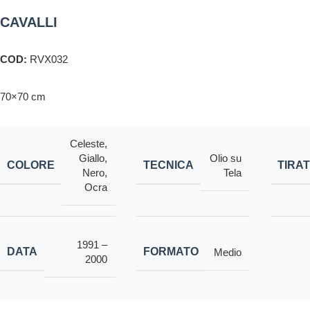
CAVALLI
COD:
RVX032
70×70 cm
Celeste
,
Giallo
,
Olio su
COLORE
TECNICA
TIRA
Nero
,
Tela
Ocra
1991 –
DATA
FORMATO
Medio
2000