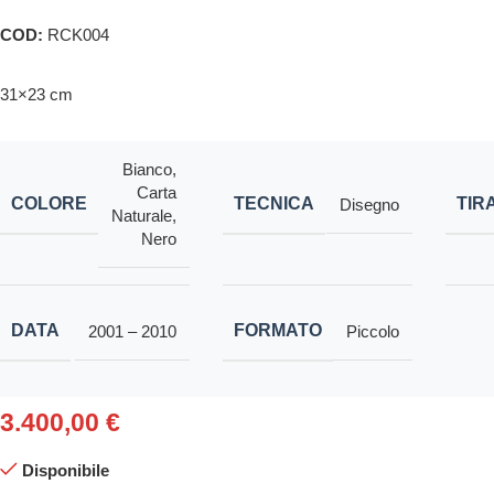
COD:
RCK004
31×23 cm
Bianco
,
Carta
COLORE
TECNICA
TIR
Disegno
Naturale
,
Nero
DATA
FORMATO
2001 – 2010
Piccolo
3.400,00
€
Disponibile