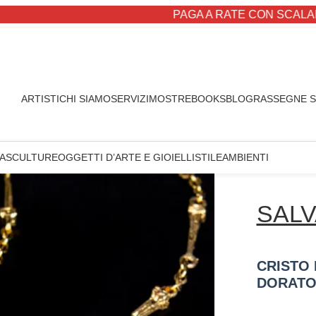
PAGA A RATE CON SCALAPAY
ARTISTI
CHI SIAMO
SERVIZI
MOSTRE
BOOKS
BLOG
RASSEGNE 
A
SCULTURE
OGGETTI D’ARTE E GIOIELLI
STILE
AMBIENTI
SALV
CRISTO 
DORATO)