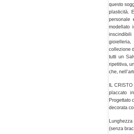
questo sogge
plasticità.
personale 
modellato 
inscindibil
gioielleri
collezione
tutti un Sa
ripetitiva, 
che, nell’art
IL CRISTO
placcato i
Progettato c
decorata con
Lunghezza c
(senza bracc