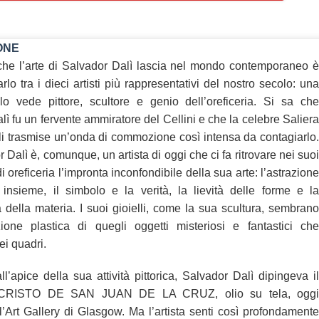
ONE
che l’arte di Salvador Dalì lascia nel mondo contemporaneo è
arlo tra i dieci artisti più rappresentativi del nostro secolo: una
lo vede pittore, scultore e genio dell’oreficeria. Si sa che
ì fu un fervente ammiratore del Cellini e che la celebre Saliera
gli trasmise un’onda di commozione così intensa da contagiarlo.
Dalì è, comunque, un artista di oggi che ci fa ritrovare nei suoi
i oreficeria l’impronta inconfondibile della sua arte: l’astrazione
 insieme, il simbolo e la verità, la lievità delle forme e la
 della materia. I suoi gioielli, come la sua scultura, sembrano
ione plastica di quegli oggetti misteriosi e fantastici che
ei quadri.
l’apice della sua attività pittorica, Salvador Dalì dipingeva il
 CRISTO DE SAN JUAN DE LA CRUZ, olio su tela, oggi
ll’Art Gallery di Glasgow. Ma l’artista senti così profondamente