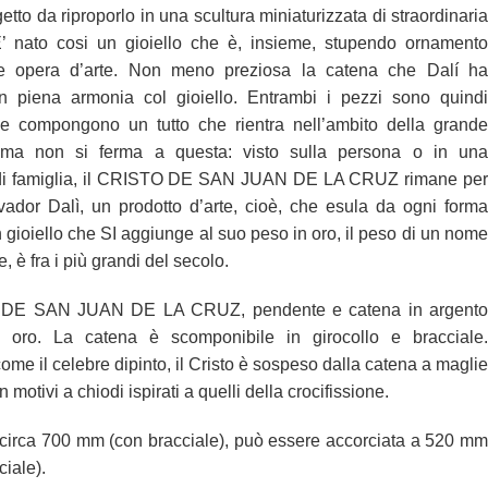
tto da riproporlo in una scultura miniaturizzata di straordinaria
 E’ nato cosi un gioiello che è, insieme, stupendo ornamento
e opera d’arte. Non meno preziosa la catena che Dalí ha
in piena armonia col gioiello. Entrambi i pezzi sono quindi
i e compongono un tutto che rientra nell’ambito della grande
a, ma non si ferma a questa: visto sulla persona o in una
 di famiglia, il CRISTO DE SAN JUAN DE LA CRUZ rimane per
lvador Dalì, un prodotto d’arte, cioè, che esula da ogni forma
un gioiello che SI aggiunge al suo peso in oro, il peso di un nome
e, è fra i più grandi del secolo.
 DE SAN JUAN DE LA CRUZ, pendente e catena in argento
n oro. La catena è scomponibile in girocollo e bracciale.
ome il celebre dipinto, il Cristo è sospeso dalla catena a maglie
 motivi a chiodi ispirati a quelli della crocifissione.
irca 700 mm (con bracciale), può essere accorciata a 520 mm
iale).