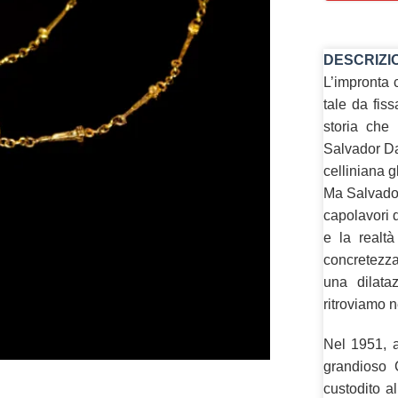
DESCRIZI
L’impronta 
tale da fiss
storia che 
Salvador Dal
celliniana 
Ma Salvador 
capolavori d
e la realtà
concretezza
una dilataz
ritroviamo n
Nel 1951, al
grandioso
custodito a