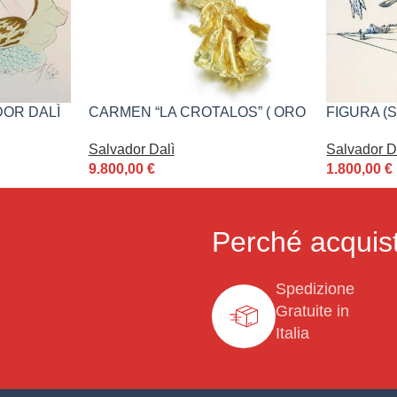
DOR DALÌ
CARMEN “LA CROTALOS” ( ORO
FIGURA (
18K ) DI SALVADOR DALÌ
SALVADOR
Salvador Dalì
Salvador D
9.800,00
€
1.800,00
€
Perché acquist
Spedizione
Gratuite in
Italia