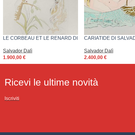
LE CORBEAU ET LE RENARD DI
CARIATIDE DI SALVA
SALVADOR DALÌ
Salvador Dalì
Salvador Dalì
2.400,00
€
1.900,00
€
Ricevi le ultime novità
Iscriviti