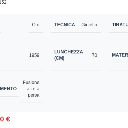
152
TECNICA
TIRAT
Oro
Gioiello
LUNGHEZZA
MATER
1959
70
(CM)
Fusione
IMENTO
a cera
persa
00
€