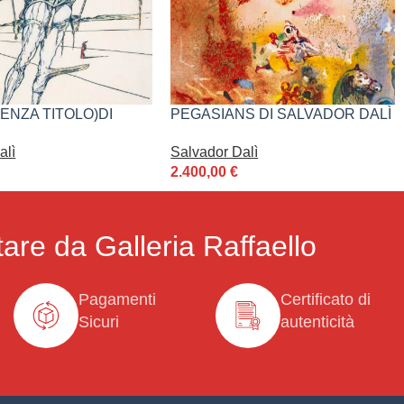
SENZA TITOLO)DI
PEGASIANS DI SALVADOR DALÌ
 DALÌ
Salvador Dalì
alì
2.400,00
€
are da Galleria Raffaello
Pagamenti
Certificato di
Sicuri
autenticità