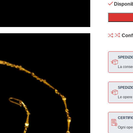
Disponib
Conf
SPEDIZI
La consegn
SPEDIZI
Le opere
CERTIFI
Ogni ope