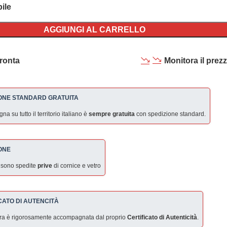
ile
AGGIUNGI AL CARRELLO
ronta
Monitora il prez
ONE STANDARD GRATUITA
a su tutto il territorio italiano è
sempre gratuita
con spedizione standard.
ONE
 sono spedite
prive
di cornice e vetro
CATO DI AUTENCITÀ
ra è rigorosamente accompagnata dal proprio
Certificato di Autenticità
.