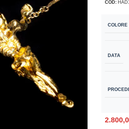
COD:
HAD
COLORE
DATA
PROCED
2.800,