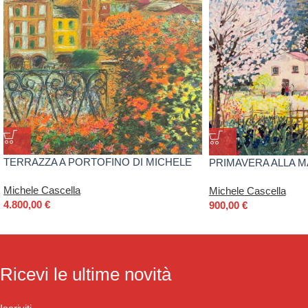
TERRAZZA A PORTOFINO DI MICHELE
PRIMAVERA ALLA M
CASCELLA
CASCELLA
Michele Cascella
Michele Cascella
4.800,00
€
900,00
€
Ricevi le ultime novità